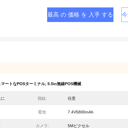
最高 の 価格 を 入手 する
今
スマートなPOSターミナル
,
5.5in無線POS機械
上に
指紋:
任意
電池:
7.4V5800mAh
ー
カメラ:
5Mピクセル