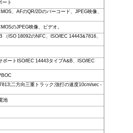
ポート
CMOS、AFのQR/2Dのバーコード、JPEG映像、
CMOSのJPEG映像、ビデオ。
 （ISO 18092のNFC、ISO/IEC 14443&7816、
のサポートISO/IEC 14443タイプA&B、ISO/IEC
BOC
1、7813;二方向三重トラック;強打の速度10cm/sec -
電池