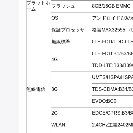
プラットホ
フラッシュ
8GB/16GB EMMC
ーム
OS
アンドロイド7.0
保証プロセッサ
格言MAX32555 
無線標準
LTE-FDD/TDD-L
LTE-FDD:B1/B3/
4G
TDD-LTE:B38/B39
UMTS/HSPA/HSPA
無線電信
3G
TDS-CDMA:B34/B
EVDO:BC0
2G
EDGE/GPRS:B3/B
WLAN
2.4GHz主義2402M