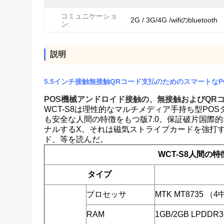
コミュニケーショ
2G / 3G/4G /wifiのbluetooth
ン:
説明
5.5インチ接触無接触QRコード支払のためのスマートなP
POS
機械アンドロイド接触の、無接触およびQR
WCT-S8は理性的なマルチメディア手持ち型PO
も安全な人間の特徴をもつ版7.0。保証破片国際的な
ナルするX。それは磁気ストライプカードを強打す
ド、等を読んだ。
WCT-S8人間の
タイプ
プロセッサ
MTK MT8735 （
RAM
1GB/2GB LPDDR3