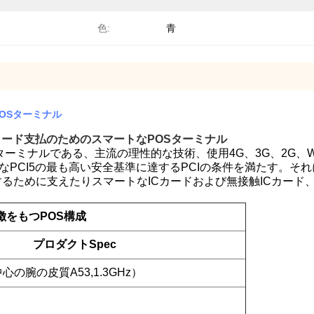
色:
青
OSターミナル
コード支払のための
スマートなPOS
ターミナル
Sターミナルである、主流の理性的な技術、使用4G、3G、2G、
PCI5の最も高い安全基準に達するPCIの条件を満たす。それに
るために支えたりスマートなICカードおよび無接触ICカード
特徴をもつPOS構成
プロダクトSpec
4中心の腕の皮質A53,1.3GHz）