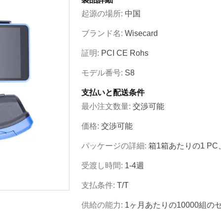
起源の場所:
中国
ブランド名:
Wisecard
証明:
PCI CE Rohs
モデル番号:
S8
支払いと配送条件
最小注文数量:
交渉可能
価格:
交渉可能
パッケージの詳細:
箱1箱あたりの1 PC
受渡し時間:
1-4週
支払条件:
T/T
供給の能力:
1ヶ月あたりの10000組の