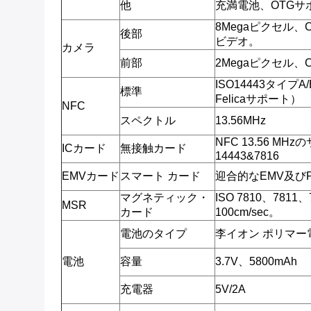
他
充満電池、OTGサ
8Megaピクセル、
後部
ビデオ。
カメラ
前部
2Megaピクセル、
ISO14443タイプA/B
標準
Felicaサポート）
NFC
スペクトル
13.56MHz
NFC 13.56 MHz
ICカード
無接触カード
14443&7816
EMVカード
スマート カード
迎合的なEMV及びP
マグネティック・
ISO 7810、781
MSR
カード
100cm/sec。
電池のタイプ
李イオン ポリマー
電池
容量
3.7V、5800mAh
充電器
5V/2A