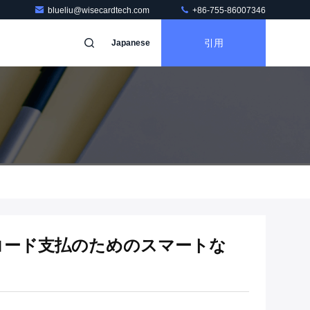
blueliu@wisecardtech.com
+86-755-86007346
引用
Japanese
Rコード支払のためのスマートな