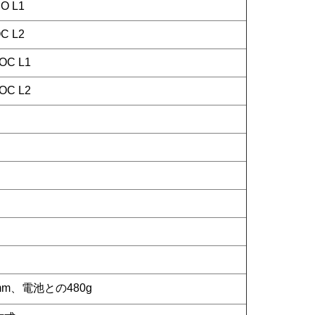
O L1
C L2
OC L1
OC L2
3mm、電池との480g