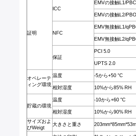
EMVの接触L1/PBC
ICC
EMVの接触L2/PBO
EMV無接触L1/qPB
証明
NFC
EMV無接触L2/qPB
PCI 5.0
保証
UPTS 2.0
温度
-5から+50 °C
オペレーテ
ィング環境
相対湿度
10%から85% RH
温度
-10から+60 °C
貯蔵の環境
相対湿度
10%から90% RH
サイズおよ
大きさと重さ
203mm*85mm*5
びWeigt