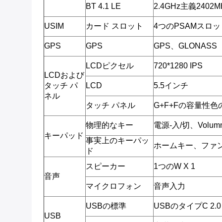
BT 4.1 LE
2.4GHz主義2402M
USIM
カード スロット
4つのPSAMスロッ
GPS
GPS
GPS、GLONASS
LCDピクセル
720*1280 IPS
LCDおよび
タッチ パ
LCD
5.5インチ
ネル
タッチ パネル
G+F+Fの容量性
物理的なキー
電源-入/切、Volum
キーパッド
事実上のキーパッ
ホームキー、ファ
ド
スピーカー
1つのW X 1
音声
マイクロフォン
音声入力
USBの標準
USBのタイプC 2.0
USB