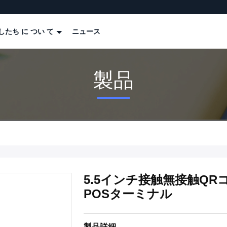
したち に つい て
ニュース
製品
5.5インチ接触無接触Q
POSターミナル
製品詳細