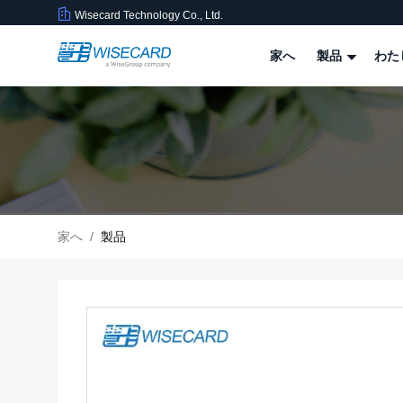
Wisecard Technology Co., Ltd.
家へ
製品
わた
家へ
/
製品