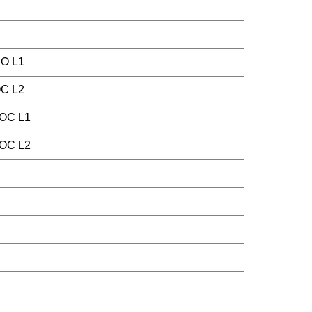
O L1
C L2
OC L1
OC L2