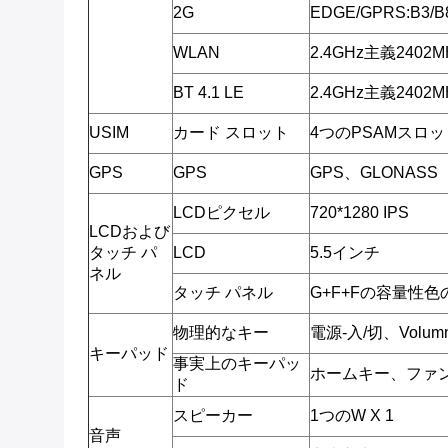
2G
EDGE/GPRS:B3/B
WLAN
2.4GHz主義2402M
BT 4.1 LE
2.4GHz主義2402M
USIM
カード スロット
4つのPSAMスロッ
GPS
GPS
GPS、GLONASS
LCDピクセル
720*1280 IPS
LCDおよび
タッチ パ
LCD
5.5インチ
ネル
タッチ パネル
G+F+Fの容量性
物理的なキー
電源-入/切、Volum
キーパッド
事実上のキーパッ
ホームキー、ファ
ド
スピーカー
1つのW X 1
音声