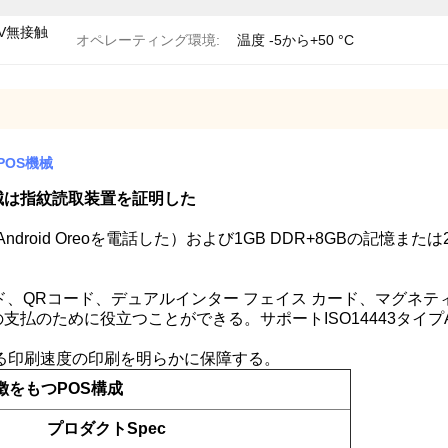
MV無接触
オペレーティング環境:
温度 -5から+50 °C
POS機械
機械は指紋読取装置を証明した
droid Oreoを電話した）および1GB DDR+8GBの記憶また
カード、QRコード、デュアルインター フェイス カード、マグ
めに役立つことができる。サポートISO14443タイプA/B、ISO
する印刷速度の印刷を明らかに保障する。
特徴をもつPOS構成
プロダクトSpec