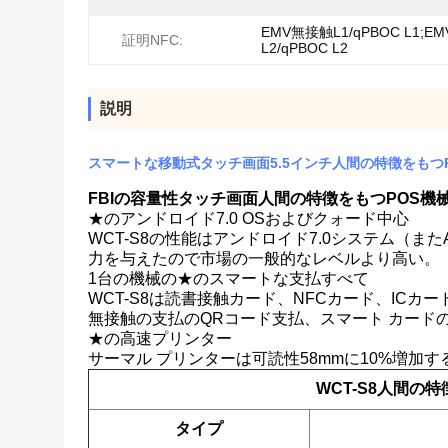
EMV無接触L1/qPBOC L1;E
証明NFC:
L2/qPBOC L2
説明
スマートな移動式タッチ画面5.5インチ人間の特徴をもつ
FBIの容量性タッチ画面人間の特徴をもつPOS
★のアンドロイド7.0 OSおよびクォード中心
WCT-S8の性能はアンドロイド7.0システム（またAn
力を与えたので市場の一般的なレベルより高い。
1台の機械の★のスマートな支払すべて
WCT-S8は読書接触カード、NFCカード、IC
無接触の支払のQRコード支払、スマート カードの支払のた
★の高速プリンター
サーマル プリンターは可読性58mmに10%増加
WCT-S8人間の
タイプ