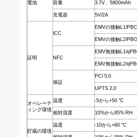
電池
容量
3.7V、5800mAh
充電器
5V/2A
EMVの接触L1/PBC
ICC
EMVの接触L2/PBO
EMV無接触L1/qPB
証明
NFC
EMV無接触L2/qPB
PCI 5.0
保証
UPTS 2.0
温度
-5から+50 °C
オペレーテ
ィング環境
相対湿度
10%から85% RH
温度
-10から+60 °C
貯蔵の環境