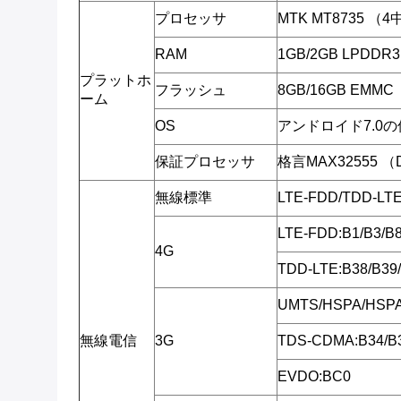
プロセッサ
MTK MT8735 （
RAM
1GB/2GB LPDDR3
プラットホ
フラッシュ
8GB/16GB EMMC
ーム
OS
アンドロイド7.0
保証プロセッサ
格言MAX32555 
無線標準
LTE-FDD/TDD-L
LTE-FDD:B1/B3/
4G
TDD-LTE:B38/B39
UMTS/HSPA/HSPA
無線電信
3G
TDS-CDMA:B34/B
EVDO:BC0