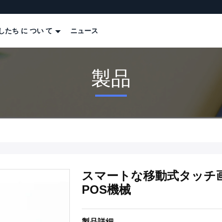
したち に つい て
ニュース
製品
スマートな移動式タッチ画
POS機械
製品詳細