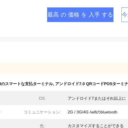
最高 の 価格 を 入手 する
今
PCIのスマートな支払ターミナル
,
アンドロイド7.0 QRコードPOSターミ
OS:
アンドロイド7またはそれ以上に
ー
コミュニケーション:
2G / 3G/4G /wifiのbluetooth
色:
カスタマイズすることができる