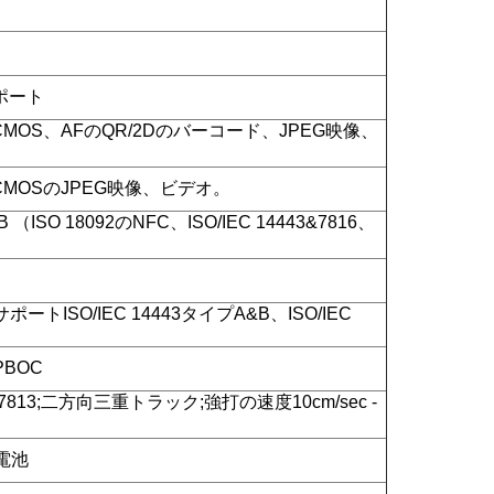
ポート
CMOS、AFのQR/2Dのバーコード、JPEG映像、
CMOSのJPEG映像、ビデオ。
 （ISO 18092のNFC、ISO/IEC 14443&7816、
のサポートISO/IEC 14443タイプA&B、ISO/IEC
BOC
1、7813;二方向三重トラック;強打の速度10cm/sec -
電池