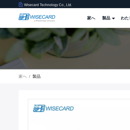
Wisecard Technology Co., Ltd.
家へ
製品
わた
家へ
/
製品