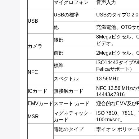
マイクロフォン
音声入力
USBの標準
USBのタイプC 2.0
USB
他
充満電池、OTGサ
8Megaピクセル、
後部
ビデオ。
カメラ
前部
2Megaピクセル、
ISO14443タイプA/B
標準
Felicaサポート）
NFC
スペクトル
13.56MHz
NFC 13.56 MHz
ICカード
無接触カード
14443&7816
EMVカード
スマート カード
迎合的なEMV及びP
マグネティック・
ISO 7810、781
MSR
カード
100cm/sec。
電池のタイプ
李イオン ポリマー