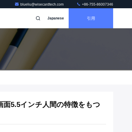
blueliu@wisecardtech.com
+86-755-86007346
引用
Japanese
面5.5インチ人間の特徴をもつ