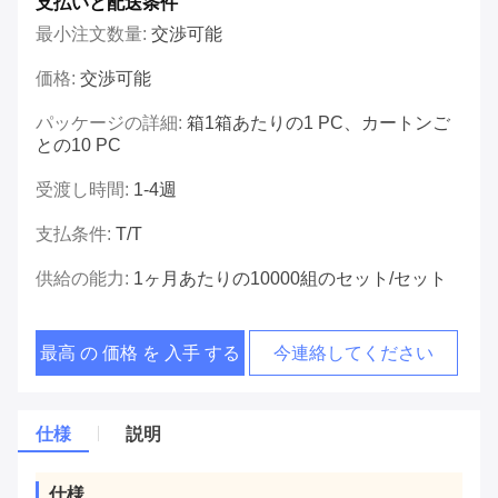
支払いと配送条件
最小注文数量:
交渉可能
価格:
交渉可能
パッケージの詳細:
箱1箱あたりの1 PC、カートンご
との10 PC
受渡し時間:
1-4週
支払条件:
T/T
供給の能力:
1ヶ月あたりの10000組のセット/セット
最高 の 価格 を 入手 する
今連絡してください
仕様
説明
仕様