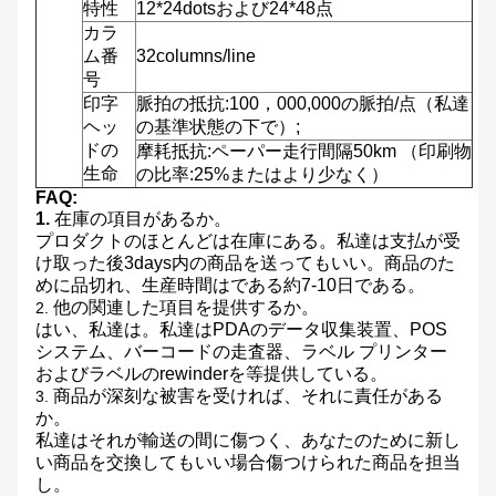
特性
12*24dotsおよび24*48点
カラ
ム番
32columns/line
号
印字
脈拍の抵抗:100，000,000の脈拍/点（私達
ヘッ
の基準状態の下で）;
ドの
摩耗抵抗:ペーパー走行間隔50km （印刷物
生命
の比率:25%またはより少なく）
FAQ:
1.
在庫の項目があるか。
プロダクトのほとんどは在庫にある。私達は支払が受
け取った後3days内の商品を送ってもいい。商品のた
めに品切れ、生産時間はである約7-10日である。
他の関連した項目を提供するか。
2.
はい、私達は。私達はPDAのデータ収集装置、POS
システム、バーコードの走査器、ラベル プリンター
およびラベルのrewinderを等提供している。
商品が深刻な被害を受ければ、それに責任がある
3.
か。
私達はそれが輸送の間に傷つく、あなたのために新し
い商品を交換してもいい場合傷つけられた商品を担当
し。