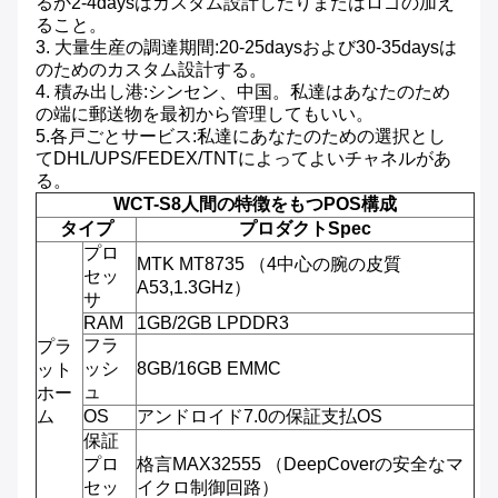
るか2-4daysはカスタム設計したりまたはロゴの加え
ること。
3. 大量生産の調達期間:20-25daysおよび30-35daysは
のためのカスタム設計する。
4. 積み出し港:シンセン、中国。私達はあなたのため
の端に郵送物を最初から管理してもいい。
5.各戸ごとサービス:私達にあなたのための選択とし
てDHL/UPS/FEDEX/TNTによってよいチャネルがあ
る。
WCT-S8人間の特徴をもつPOS構成
タイプ
プロダクトSpec
プロ
MTK MT8735 （4中心の腕の皮質
セッ
A53,1.3GHz）
サ
RAM
1GB/2GB LPDDR3
フラ
プラ
ッシ
8GB/16GB EMMC
ット
ュ
ホー
ム
OS
アンドロイド7.0の保証支払OS
保証
プロ
格言MAX32555 （DeepCoverの安全なマ
セッ
イクロ制御回路）