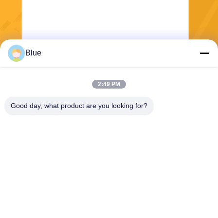
Blue
送信
2:49 PM
Good day, what product are you looking for?
Wisecard Technology Co., Ltd.
blueliu@wisecardtech.com
+86-755-86007346
B1303のChuangyiの技術の
建物、Gaoxin C.第1 Ave、N
anshan、シンセン、広東
省、518057、中国