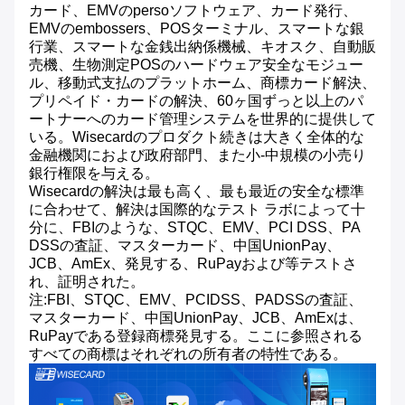
カード、EMVのpersoソフトウェア、カード発行、
EMVのembossers、POSターミナル、スマートな銀
行業、スマートな金銭出納係機械、キオスク、自動販
売機、生物測定POSのハードウェア安全なモジュー
ル、移動式支払のプラットホーム、商標カード解決、
プリペイド・カードの解決、60ヶ国ずっと以上のパ
ートナーへのカード管理システムを世界的に提供して
いる。Wisecardのプロダクト続きは大きく全体的な
金融機関におよび政府部門、また小-中規模の小売り
銀行権限を与える。
Wisecardの解決は最も高く、最も最近の安全な標準
に合わせて、解決は国際的なテスト ラボによって十
分に、FBIのような、STQC、EMV、PCI DSS、PA
DSSの査証、マスターカード、中国UnionPay、
JCB、AmEx、発見する、RuPayおよび等テストさ
れ、証明された。
注:FBI、STQC、EMV、PCIDSS、PADSSの査証、
マスターカード、中国UnionPay、JCB、AmExは、
RuPayである登録商標発見する。ここに参照される
すべての商標はそれぞれの所有者の特性である。