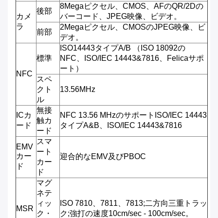
8Megaピクセル、CMOS、AFのQR/2Dの
後部
カメ
バーコード、JPEG映像、ビデオ。
ラ
2Megaピクセル、CMOSのJPEG映像、ビ
前部
デオ。
ISO14443タイプA/B （ISO 18092の
標準
NFC、ISO/IEC 14443&7816、Felicaサポ
ート）
NFC
スペ
クト
13.56MHz
ル
無接
ICカ
NFC 13.56 MHzのサポートISO/IEC 14443
触カ
ード
タイプA&B、ISO/IEC 14443&7816
ード
スマ
EMV
ート
カー
迎合的なEMV及びPBOC
カー
ド
ド
マグ
ネテ
ィッ
ISO 7810、7811、7813;二方向三重トラッ
MSR
ク・
ク;強打の速度10cm/sec - 100cm/sec。