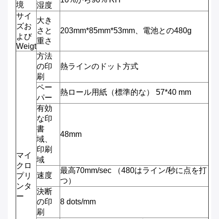
境
湿度
サイ
大き
ズお
さと
203mm*85mm*53mm、電池との480g
よび
重さ
Weigt
方法
の印
熱ラインのドット方式
刷
ペー
熱ロール用紙（標準的な） 57*40 mm
パー
有効
な印
書
48mm
域、
印刷
マイ
域
クロ
最高70mm/sec （480はライン/秒に点を打
速度
プリ
つ）
ンタ
決断
ー
の印
8 dots/mm
刷