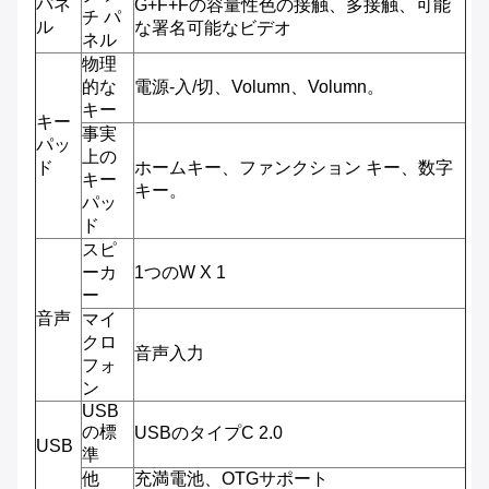
パネ
G+F+Fの容量性色の接触、多接触、可能
チ パ
ル
な署名可能なビデオ
ネル
物理
的な
電源-入/切、Volumn、Volumn。
キー
キー
事実
パッ
上の
ド
ホームキー、ファンクション キー、数字
キー
キー。
パッ
ド
スピ
ーカ
1つのW X 1
ー
音声
マイ
クロ
音声入力
フォ
ン
USB
の標
USBのタイプC 2.0
USB
準
他
充満電池、OTGサポート