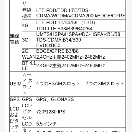
サ
無線
LTE-FDD/TDD-LTE/TDS-
CDMA/WCDMA/CDMA2000/EDGE/GPRS
標準
LTE-FDD:B1/B3/B8 （TBD）
4G
TDD-LTE:B38/B39/B40/B41
UMTS/HSPA/HSPA+/DC-HSPA+:B1/B8
無線
3G
TDS-CDMA:B34/B39
電信
EVDO:BC0
2G
EDGE/GPRS:B3/B8
WLAN
2.4GHz主義2402MHz~2482MHz
BT 4.1
2.4GHz主義2402MHz~2480MHz
LE
カー
ド ス
4つのPSAMスロット、2つのSIMスロット
USIM
ロッ
ト
GPS
GPS
GPS、GLONASS
LCD
LCD
ピク
720*1280 IPS
およ
セル
びタ
LCD
5.5インチ
ッチ
タッ