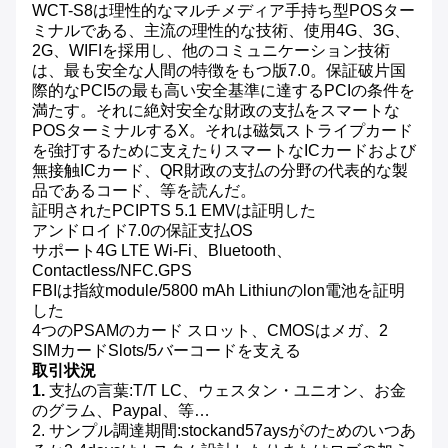
WCT-S8は理性的なマルチメディア手持ち型POSター
ミナルである、主流の理性的な技術、使用4G、3G、
2G、WIFIを採用し、他のコミュニケーション技術
は、最も安全な人間の特徴をもつ版7.0。保証破片国
際的なPCI5の最も高い安全基準に達するPCIの条件を
満たす。それに絶対安全な財政の支払をスマートな
POSターミナルするX。それは磁気ストライプカード
を強打するために支えたりスマートなICカードおよび
無接触ICカード、QR財政の支払の分野の代表的な製
品であるコード、等を読んだ。
証明されたPCIPTS 5.1 EMVは証明した
アンドロイド7.0の保証支払OS
サポート4G LTE Wi-Fi、Bluetooth、
Contactless/NFC.GPS
FBIは指紋module/5800 mAh Lithiunのlon電池を証明
した
4つのPSAMのカード スロット、CMOSはメガ、2
SIMカードSlots/5バーコードを支える
取引状況
1.
支払の言葉:T/T LC、ウェスタン・ユニオン、お金
のグラム、Paypal、等…
2. サンプル調達期間:stockand57aysがのためのいつあ