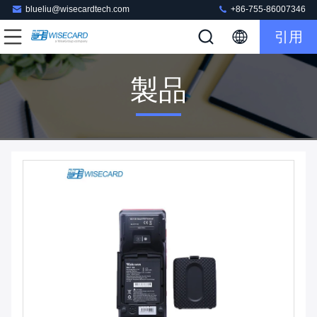
blueliu@wisecardtech.com
+86-755-86007346
引用
製品