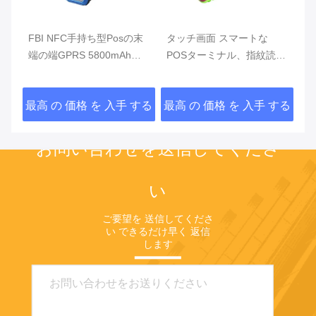
の末
タッチ画面 スマートな
小売りの手持ち型のスマー
手
POSターミナル、指紋読取
トな移動式支払ターミナル
テ
装置との人間の特徴をもつ
二重カメラ
ト
POS
する
最高 の 価格 を 入手 する
最高 の 価格 を 入手 する
最
お問い合わせを送信してくださ
い
ご要望を 送信してくださ
い できるだけ早く 返信
します