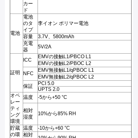
カー
ド
電池
のタ
李イオン ポリマー電池
イプ
電池
容量
3.7V、5800mAh
充電
5V/2A
器
EMVの接触L1/PBCO L1
ICC
EMVの接触L2/PBOC L2
EMV無接触L1/qPBOC L1
証明
NFC
EMV無接触L2/qPBOC L2
PCI 5.0
保証
UPTS 2.0
オペ
温度
-5から+50 °C
レー
ティ
相対
10%から85% RH
ング
湿度
環境
貯蔵
温度
-10から+60 °C
の環
相対
10%から90% RH