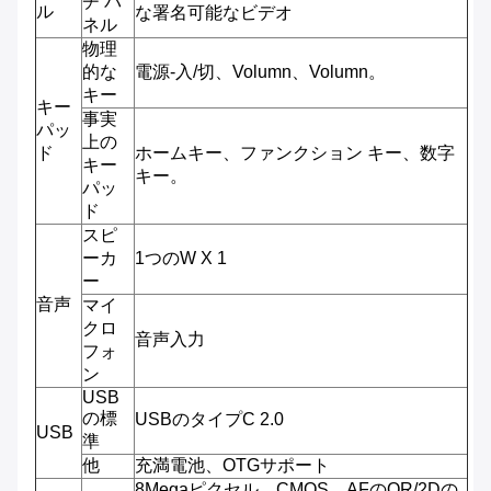
チ パ
ル
な署名可能なビデオ
ネル
物理
的な
電源-入/切、Volumn、Volumn。
キー
キー
事実
パッ
上の
ド
ホームキー、ファンクション キー、数字
キー
キー。
パッ
ド
スピ
ーカ
1つのW X 1
ー
音声
マイ
クロ
音声入力
フォ
ン
USB
の標
USBのタイプC 2.0
USB
準
他
充満電池、OTGサポート
8Megaピクセル、CMOS、AFのQR/2Dの