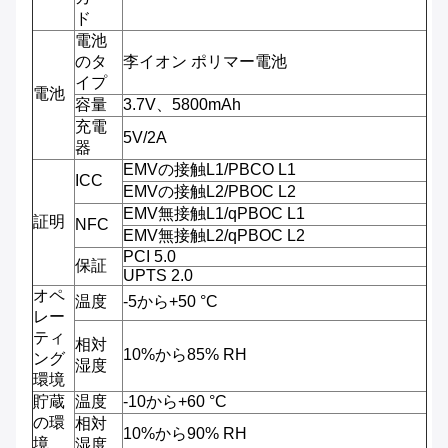
ド
電池
のタ
李イオン ポリマー電池
イプ
電池
容量
3.7V、5800mAh
充電
5V/2A
器
EMVの接触L1/PBCO L1
ICC
EMVの接触L2/PBOC L2
EMV無接触L1/qPBOC L1
証明
NFC
EMV無接触L2/qPBOC L2
PCI 5.0
保証
UPTS 2.0
オペ
温度
-5から+50 °C
レー
ティ
相対
10%から85% RH
ング
湿度
環境
貯蔵
温度
-10から+60 °C
の環
相対
10%から90% RH
境
湿度