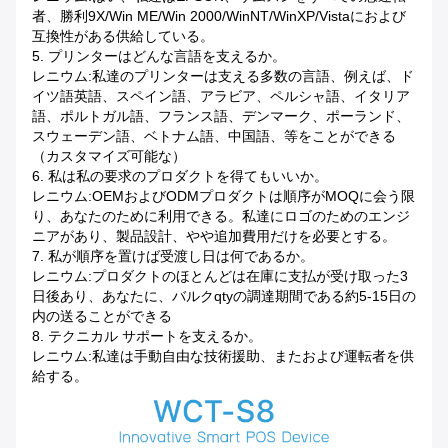
者、勝利9X/Win ME/Win 2000/WinNT/WinXP/Vistaにおよび
互換性がある供給している。
5.
プリンターはどんな言語を支えるか。
レニウム:私達のプリンターは支える多数の言語、例えば、ド
イツ語英語、スペイン語、アラビア、ペルシャ語、イタリア
語、ポルトガル語、フランス語、デンマーク、ポーランド、
スウェーデン語、ベトナム語、中国語、等をことができる
（カスタマイズ可能な）
6.
私は私の要求のプロダクトを得てもいいか。
レニウム:OEMおよびODMプロダクトは順序がMOQに会う限
り、あなたのために利用できる。私達にロゴのためのエンジ
ニアがあり、製品設計、やや追加費用だけを必要とする。
7.
私が順序を置けば受渡し日は何であるか。
レニウム:プロダクトのほとんどは在庫に支払が受け取った3
日後あり、あなたに、バルクqtyの調達期間である約5-15日の
内の送ることができる
8.
テクニカル サポートを支えるか。
レニウム:私達は手動自由な技術援助、またおよび運転者を供
給する。