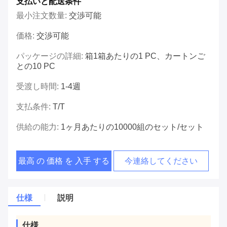
支払いと配送条件
最小注文数量:
交渉可能
価格:
交渉可能
パッケージの詳細:
箱1箱あたりの1 PC、カートンご
との10 PC
受渡し時間:
1-4週
支払条件:
T/T
供給の能力:
1ヶ月あたりの10000組のセット/セット
最高 の 価格 を 入手 する
今連絡してください
仕様
説明
仕様