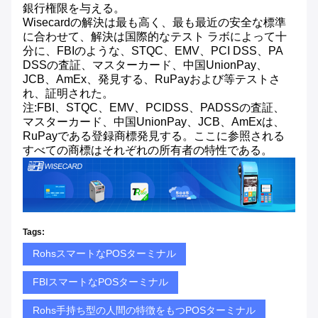
銀行権限を与える。
Wisecardの解決は最も高く、最も最近の安全な標準
に合わせて、解決は国際的なテスト ラボによって十
分に、FBIのような、STQC、EMV、PCI DSS、PA
DSSの査証、マスターカード、中国UnionPay、
JCB、AmEx、発見する、RuPayおよび等テストさ
れ、証明された。
注:FBI、STQC、EMV、PCIDSS、PADSSの査証、
マスターカード、中国UnionPay、JCB、AmExは、
RuPayである登録商標発見する。ここに参照される
すべての商標はそれぞれの所有者の特性である。
Tags:
RohsスマートなPOSターミナル
FBIスマートなPOSターミナル
Rohs手持ち型の人間の特徴をもつPOSターミナル