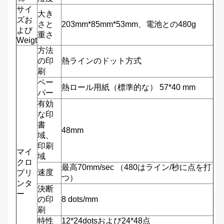
サイ
大き
ズお
さと
203mm*85mm*53mm、電池との480g
よび
重さ
Weigt
方法
の印
熱ラインのドット方式
刷
ペー
熱ロール用紙（標準的な） 57*40 mm
パー
有効
な印
書
48mm
域、
印刷
マイ
域
クロ
最高70mm/sec （480はライン/秒に点を打
速度
プリ
つ）
ンタ
決断
ー
の印
8 dots/mm
刷
特性
12*24dotsおよび24*48点