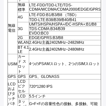
無線
LTE-FDD/TDD-LTE/TDS-
CDMA/WCDMA/CDMA2000/EDGE/GPRS
標準
LTE-FDD:B1/B3/B8 （TBD）
4G
TDD-LTE:B38/B39/B40/B41
UMTS/HSPA/HSPA+/DC-HSPA+:B1/B8
無線
3G
TDS-CDMA:B34/B39
電信
EVDO:BC0
2G
EDGE/GPRS:B3/B8
WLAN
2.4GHz主義2402MHz~2482MHz
BT 4.1
2.4GHz主義2402MHz~2480MHz
LE
カー
ド ス
4つのPSAMスロット、2つのSIMスロット
USIM
ロッ
ト
GPS
GPS
GPS、GLONASS
LCD
LCD
ピク
720*1280 IPS
およ
セル
びタ
LCD
5.5インチ
ッチ
タッ
パネ
G+F+Fの容量性色の接触、多接触、可能