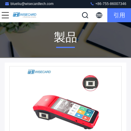
blueliu@wisecardtech.com
+86-755-86007346
引用
製品