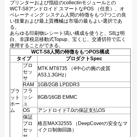
プリンターおよび指紋のcollectinモジュールとの
WCT-S8アンドロイド スマートなPOS （任意）、オ
ペレーティング システム人間の特徴をもつ7つこの良
い技量および最上質機械は市場の最もよい選択であ
る。
あらゆる印刷物レシート!高い構成を使うと、S8は明
白、非課税店移動式Topup、宝くじ、交通切符で広く
使用することができる。
WCT-S8人間の特徴をもつPOS構成
タイプ
プロダクトSpec
プロ
MTK MT8735 （4中心の腕の皮質
セッ
A53,1.3GHz）
サ
RAM
1GB/2GB LPDDR3
フラ
プラ
ッシ
8GB/16GB EMMC
ット
ュ
ホー
ム
OS
アンドロイド7.0の保証支払OS
保証
プロ
格言MAX32555 （DeepCoverの安全なマ
セッ
イクロ制御回路）
サ