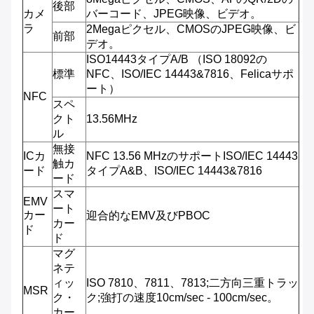
後部
カメ
バーコード、JPEG映像、ビデオ。
ラ
2Megaピクセル、CMOSのJPEG映像、ビ
前部
デオ。
ISO14443タイプA/B （ISO 18092の
標準
NFC、ISO/IEC 14443&7816、Felicaサポ
ート）
NFC
スペ
クト
13.56MHz
ル
無接
ICカ
NFC 13.56 MHzのサポートISO/IEC 14443
触カ
ード
タイプA&B、ISO/IEC 14443&7816
ード
スマ
EMV
ート
カー
迎合的なEMV及びPBOC
カー
ド
ド
マグ
ネテ
ィッ
ISO 7810、7811、7813;二方向三重トラッ
MSR
ク・
ク;強打の速度10cm/sec - 100cm/sec。
カー