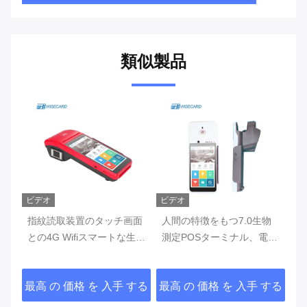
類似製品
ビデオ
ビデオ
ビ
支
指紋読取装置のタッチ画面
人間の特徴をもつ7.0生物
3
紋
との4G Wifiスマートな生物
測定POSターミナル、電池
が
測定POS
で造られるプリンターが付
物
いている携帯用POS機械
する
最高 の 価格 を 入手 する
最高 の 価格 を 入手 する
最