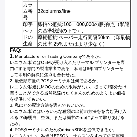
カラ
ム番
32columns/line
号
印字
脈拍の抵抗:100，000,000の脈拍/点（私達
ヘッ
の基準状態の下で）;
ドの
摩耗抵抗:ペーパー走行間隔50km （印刷物
生命
の比率:25%またはより少なく）
FAQ:
1.
Manufacturer or Trading Companyであるか。
レニウム:私達はOEMが受け入れたサーマル プリンターを専
門にする専門の製造業者である、私達は8年間プリンターそ
して印刷の解決に焦点を合わせた。
2.
最低順序量のPOSターミナルは何であるか。
レニウム:私達にMOQのための限界がない、従って1部分だけ
買うことができる当然私達はたくさんのためのよりよい価格
を提供してもいい。
3.
私はどの配達方法を選んでもいいか。
レニウム:私達はいろいろな種類の出荷の方法をを含む受け入
れる:の海明白、空気、または顧客のrepによって取りあげる
ため。
4.
POSターミナルのためのdriver/SDKを提供できるか。
レニウム:はい、私達はEPSON、サムスンをすべての窓運転