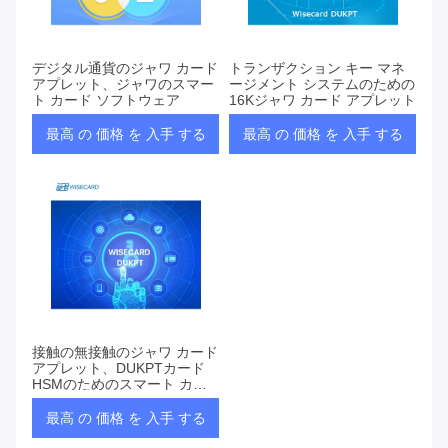
デジタル通貨のジャワ カード
トランザクション キー マネ
アプレット、ジャワのスマー
ージメント システムのための
ト カード ソフトウェア
16Kジャワ カード アプレット
最高 の 価格 を 入手 する
最高 の 価格 を 入手 する
接触の無接触のジャワ カード
アプレット、DUKPTカード
HSMのためのスマート カー
ドAPP
最高 の 価格 を 入手 する