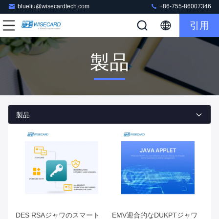
blueliu@wisecardtech.com
+86-755-86007346
引用
製品
製品
DES RSAジャワのスマート
EMV迎合的なDUKPTジャワ