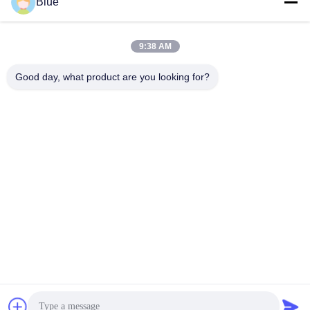
Blue
送信
9:38 AM
Good day, what product are you looking for?
Wisecard Technology Co., Ltd.
blueliu@wisecardtech.com
+86-755-86007346
B1303のChuangyiの技術の
建物、Gaoxin C.第1 Ave、N
anshan、シンセン、広東
省、518057、中国
中国 良好 品質 スマートカードソリューション サプライヤー。 Copyright©
2026 Wisecard Technology Co., Ltd. . 無断転載を禁じます。