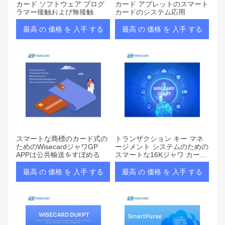
カード ソフトウェア プログ
カード アプレットのスマート
ラマー接触および無接触
カードのシステム応用
最高 の 価格 を 入手 する
最高 の 価格 を 入手 する
スマートな商標のカード式の
トランザクション キー マネ
ためのWisecardジャワGP
ージメント システムのための
APPは公共輸送をすぼめる
スマートな16Kジャワ カード
アプレット
最高 の 価格 を 入手 する
最高 の 価格 を 入手 する