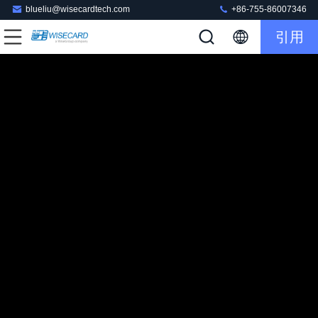
blueliu@wisecardtech.com
+86-755-86007346
引用